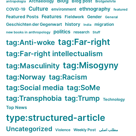
Blog
Blog post
Archaeology
Brotgelehrte
antropologia
Culture
ethnography
COVID-19
environment
featured
Features
Featured Posts
Fieldwork
Gender
General
history
Geschichten der Gegenwart
migration
India
politics
research
new books in anthropology
Stuff
tag:Far-right
tag:Anti-woke
tag:Far-right intellectualism
tag:Misogyny
tag:Masculinity
tag:Norway
tag:Racism
tag:Social media
tag:SoMe
tag:Transphobia
tag:Trump
Technology
Top News
type:structured-article
Uncategorized
Violence
Weekly Post
مطلب اصلی