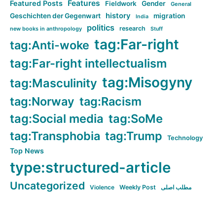
Features
Featured Posts
Fieldwork
Gender
General
history
Geschichten der Gegenwart
migration
India
politics
research
new books in anthropology
Stuff
tag:Far-right
tag:Anti-woke
tag:Far-right intellectualism
tag:Misogyny
tag:Masculinity
tag:Norway
tag:Racism
tag:Social media
tag:SoMe
tag:Transphobia
tag:Trump
Technology
Top News
type:structured-article
Uncategorized
مطلب اصلی
Weekly Post
Violence