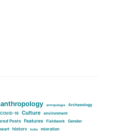
anthropology
Archaeology
antropologia
Culture
COVID-19
environment
Features
ured Posts
Fieldwork
Gender
history
nwart
migration
India