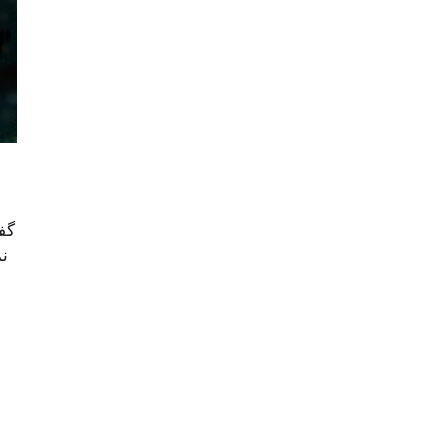
گفت
نم