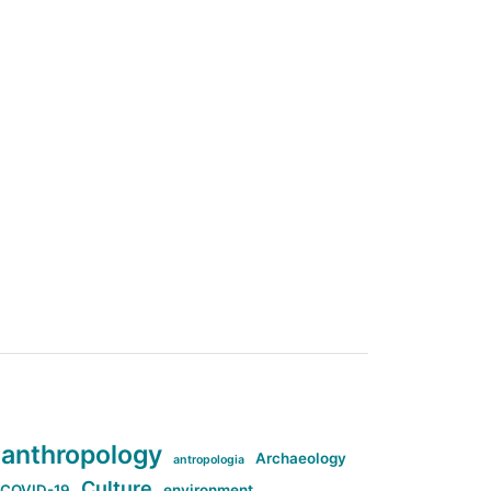
anthropology
Archaeology
antropologia
Culture
COVID-19
environment