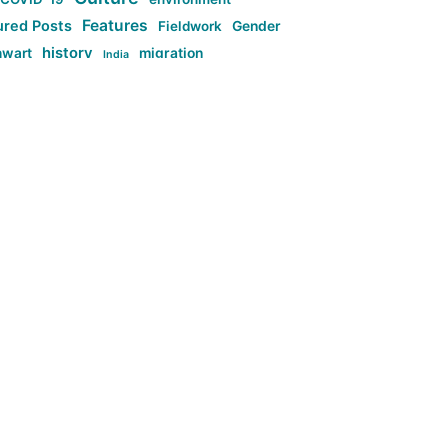
Features
ured Posts
Fieldwork
Gender
history
nwart
migration
India
tag:Anti-woke
cs
research
Stuff
g:Far-right intellectualism
ag:Misogyny
tag:Norway
ocial media
tag:SoMe
tag:Trump
Top News
Technology
d-article
Uncategorized
م