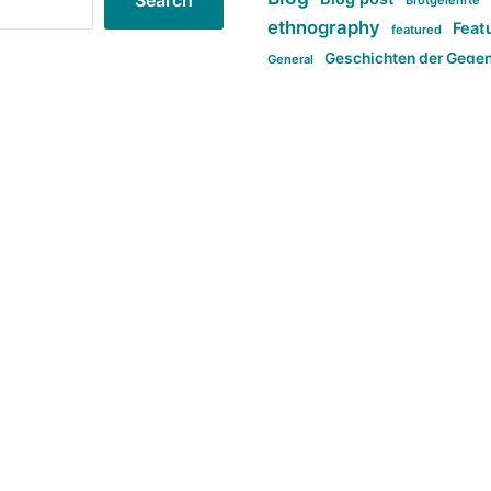
Search
Brotgelehrte
ethnography
Feat
featured
Geschichten der Gege
General
politi
new books in anthropology
tag:Far-right
ta
t
tag:Masculinity
tag:Racism
tag:S
tag:Transphobia
type:structure
Violence
Weekly Post
طلب اصلی
Search