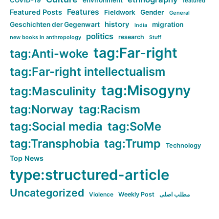
COVID-19
environment
featured
Features
Featured Posts
Fieldwork
Gender
General
history
Geschichten der Gegenwart
migration
India
politics
research
new books in anthropology
Stuff
tag:Far-right
tag:Anti-woke
tag:Far-right intellectualism
tag:Misogyny
tag:Masculinity
tag:Norway
tag:Racism
tag:Social media
tag:SoMe
tag:Transphobia
tag:Trump
Technology
Top News
type:structured-article
Uncategorized
Violence
Weekly Post
مطلب اصلی