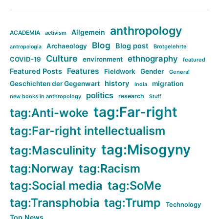
anthropology
Allgemein
ACADEMIA
activism
Blog
Blog post
Archaeology
Brotgelehrte
antropologia
Culture
ethnography
COVID-19
environment
featured
Features
Featured Posts
Fieldwork
Gender
General
history
Geschichten der Gegenwart
migration
India
politics
research
new books in anthropology
Stuff
tag:Far-right
tag:Anti-woke
tag:Far-right intellectualism
tag:Misogyny
tag:Masculinity
tag:Norway
tag:Racism
tag:Social media
tag:SoMe
tag:Transphobia
tag:Trump
Technology
Top News