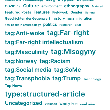
Culture
ethnography
COVID-19
environment
featured
Features
Featured Posts
Fieldwork
Gender
General
history
Geschichten der Gegenwart
migration
India
politics
research
new books in anthropology
Stuff
tag:Far-right
tag:Anti-woke
tag:Far-right intellectualism
tag:Misogyny
tag:Masculinity
tag:Norway
tag:Racism
tag:Social media
tag:SoMe
tag:Transphobia
tag:Trump
Technology
Top News
type:structured-article
Uncategorized
Violence
Weekly Post
مطلب اصلی