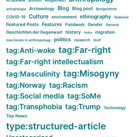
ACADEMIA
activism
Blog
Blog post
Archaeology
Brotgelehrte
antropologia
Culture
ethnography
COVID-19
environment
featured
Features
Featured Posts
Fieldwork
Gender
General
history
Geschichten der Gegenwart
migration
India
politics
research
new books in anthropology
Stuff
tag:Far-right
tag:Anti-woke
tag:Far-right intellectualism
tag:Misogyny
tag:Masculinity
tag:Norway
tag:Racism
tag:Social media
tag:SoMe
tag:Transphobia
tag:Trump
Technology
Top News
type:structured-article