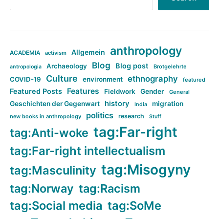
anthropology
Allgemein
ACADEMIA
activism
Blog
Blog post
Archaeology
Brotgelehrte
antropologia
Culture
ethnography
COVID-19
environment
featured
Features
Featured Posts
Fieldwork
Gender
General
history
Geschichten der Gegenwart
migration
India
politics
research
new books in anthropology
Stuff
tag:Far-right
tag:Anti-woke
tag:Far-right intellectualism
tag:Misogyny
tag:Masculinity
tag:Norway
tag:Racism
tag:Social media
tag:SoMe