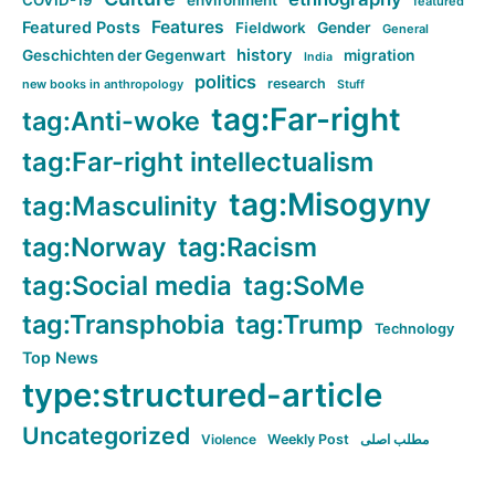
COVID-19
environment
featured
Features
Featured Posts
Fieldwork
Gender
General
history
Geschichten der Gegenwart
migration
India
politics
research
new books in anthropology
Stuff
tag:Far-right
tag:Anti-woke
tag:Far-right intellectualism
tag:Misogyny
tag:Masculinity
tag:Norway
tag:Racism
tag:Social media
tag:SoMe
tag:Transphobia
tag:Trump
Technology
Top News
type:structured-article
Uncategorized
Violence
Weekly Post
مطلب اصلی