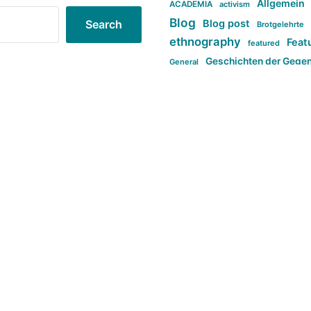
Allgemein
ACADEMIA
activism
Blog
Blog post
Search
Brotgelehrte
ethnography
Feat
featured
Geschichten der Gege
General
politi
new books in anthropology
tag:Far-right
ta
t
tag:Masculinity
tag:Racism
tag:S
tag:Transphobia
type:structure
Violence
Weekly Post
طلب اصلی
Search