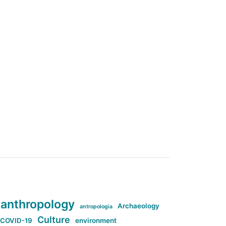
anthropology
Archaeology
antropologia
Culture
COVID-19
environment