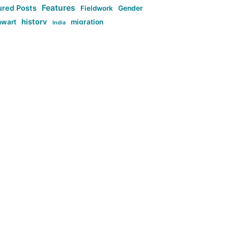
Features
ured Posts
Fieldwork
Gender
history
nwart
migration
India
tag:Anti-woke
cs
research
Stuff
g:Far-right intellectualism
ag:Misogyny
tag:Norway
ocial media
tag:SoMe
tag:Trump
Top News
Technology
d-article
Uncategorized
م