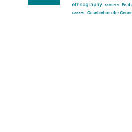
ethnography
Feat
featured
Geschichten der Gege
General
politi
new books in anthropology
tag:Far-right
ta
t
tag:Masculinity
tag:Racism
tag:S
tag:Transphobia
type:structure
Violence
Weekly Post
طلب اصلی
Search