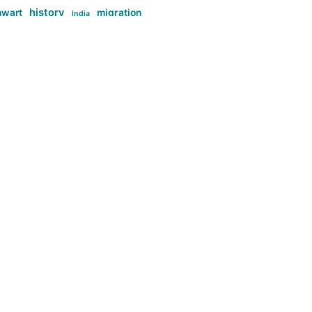
history
nwart
migration
India
tag:Anti-woke
cs
research
Stuff
g:Far-right intellectualism
ag:Misogyny
tag:Norway
ocial media
tag:SoMe
tag:Trump
Top News
Technology
d-article
Uncategorized
م