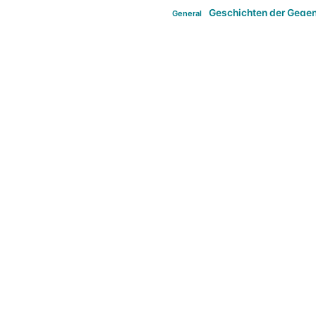
Geschichten der Gege
General
politi
new books in anthropology
tag:Far-right
ta
t
tag:Masculinity
tag:Racism
tag:S
tag:Transphobia
type:structure
Violence
Weekly Post
طلب اصلی
Search