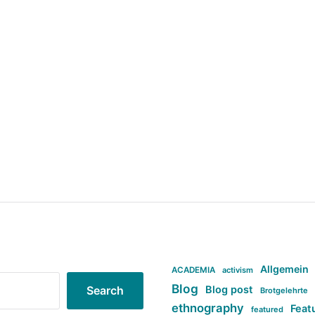
Allgemein
ACADEMIA
activism
Blog
Blog post
Search
Brotgelehrte
ethnography
Feat
featured