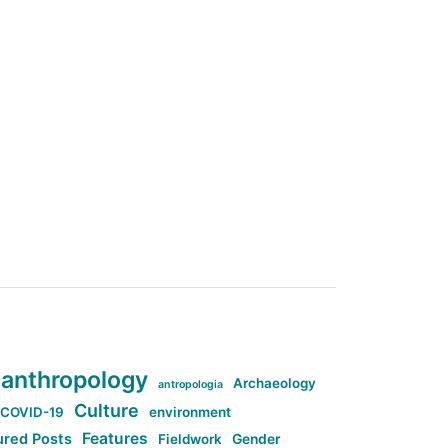
anthropology
Archaeology
antropologia
Culture
COVID-19
environment
Features
ured Posts
Fieldwork
Gender