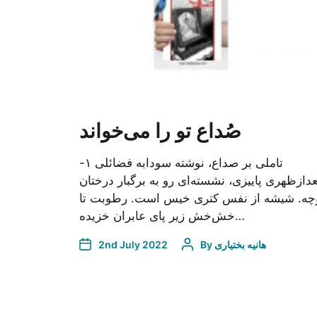
صُداع تو را می‌خواند
تاملی بر صداع، نوشته‌ سودابه فضائلی ۱-
عدازظهری پاییزی، نشسته‌ای رو به برگبار درختان
چه. شیشه از نفس کتری خیس است. رطوبت تا
خش‌خش زیر پای عابران خزیده…
2nd July 2022
By
هانیه بختیاری