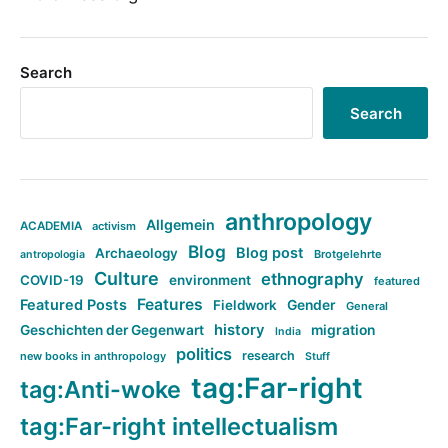
Search
Search
anthropology
Allgemein
ACADEMIA
activism
Blog
Blog post
Archaeology
Brotgelehrte
antropologia
Culture
ethnography
COVID-19
environment
featured
Features
Featured Posts
Fieldwork
Gender
General
history
Geschichten der Gegenwart
migration
India
politics
research
new books in anthropology
Stuff
tag:Far-right
tag:Anti-woke
tag:Far-right intellectualism