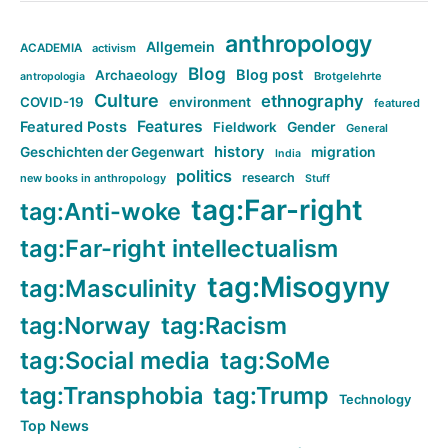
anthropology
Allgemein
ACADEMIA
activism
Blog
Blog post
Archaeology
Brotgelehrte
antropologia
Culture
ethnography
COVID-19
environment
featured
Features
Featured Posts
Fieldwork
Gender
General
history
Geschichten der Gegenwart
migration
India
politics
research
new books in anthropology
Stuff
tag:Far-right
tag:Anti-woke
tag:Far-right intellectualism
tag:Misogyny
tag:Masculinity
tag:Norway
tag:Racism
tag:Social media
tag:SoMe
tag:Transphobia
tag:Trump
Technology
Top News