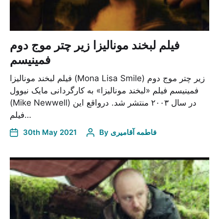
فیلم لبخند مونالیزا زیر چتر موج دوم
فمینیسم
فیلم لبخند مونالیزا (Mona Lisa Smile) زیر چتر موج دوم
فمینیسم فیلم «لبخند مونالیزا» به کارگردانی مایک نیوول
(Mike Newwell) در سال ۲۰۰۳ منتشر شد. درواقع این
فیلم…
30th May 2021
By
فاطمه آقامیری