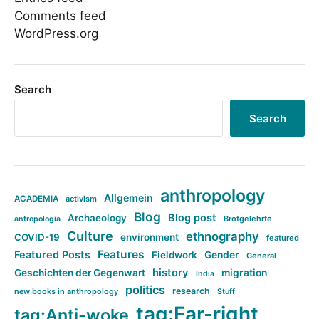
Comments feed
WordPress.org
Search
Search
anthropology
Allgemein
ACADEMIA
activism
Blog
Blog post
Archaeology
Brotgelehrte
antropologia
Culture
ethnography
COVID-19
environment
featured
Features
Featured Posts
Fieldwork
Gender
General
history
Geschichten der Gegenwart
migration
India
politics
research
new books in anthropology
Stuff
tag:Far-right
tag:Anti-woke