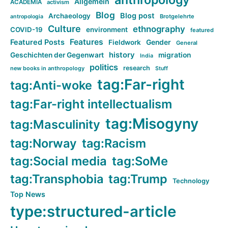
anthropology
Allgemein
ACADEMIA
activism
Blog
Blog post
Archaeology
Brotgelehrte
antropologia
Culture
ethnography
COVID-19
environment
featured
Features
Featured Posts
Fieldwork
Gender
General
history
Geschichten der Gegenwart
migration
India
politics
research
new books in anthropology
Stuff
tag:Far-right
tag:Anti-woke
tag:Far-right intellectualism
tag:Misogyny
tag:Masculinity
tag:Norway
tag:Racism
tag:Social media
tag:SoMe
tag:Transphobia
tag:Trump
Technology
Top News
type:structured-article