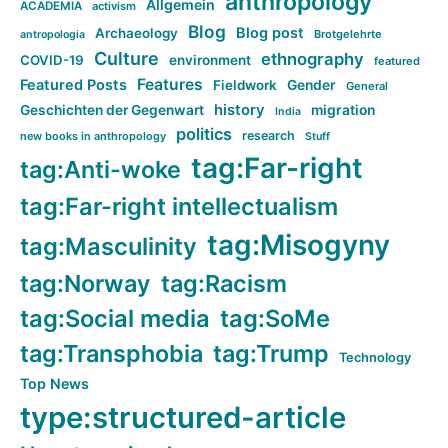
anthropology
Allgemein
ACADEMIA
activism
Blog
Blog post
Archaeology
Brotgelehrte
antropologia
Culture
ethnography
COVID-19
environment
featured
Features
Featured Posts
Fieldwork
Gender
General
history
Geschichten der Gegenwart
migration
India
politics
research
new books in anthropology
Stuff
tag:Far-right
tag:Anti-woke
tag:Far-right intellectualism
tag:Misogyny
tag:Masculinity
tag:Norway
tag:Racism
tag:Social media
tag:SoMe
tag:Transphobia
tag:Trump
Technology
Top News
type:structured-article