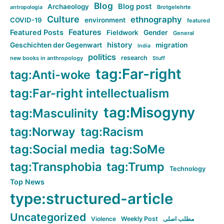
Blog
Blog post
Archaeology
Brotgelehrte
antropologia
Culture
ethnography
COVID-19
environment
featured
Features
Featured Posts
Fieldwork
Gender
General
history
Geschichten der Gegenwart
migration
India
politics
research
new books in anthropology
Stuff
tag:Far-right
tag:Anti-woke
tag:Far-right intellectualism
tag:Misogyny
tag:Masculinity
tag:Norway
tag:Racism
tag:Social media
tag:SoMe
tag:Transphobia
tag:Trump
Technology
Top News
type:structured-article
Uncategorized
Violence
Weekly Post
مطلب اصلی