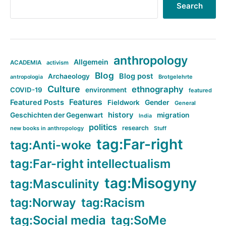
Search
anthropology
Allgemein
ACADEMIA
activism
Blog
Blog post
Archaeology
Brotgelehrte
antropologia
Culture
ethnography
COVID-19
environment
featured
Features
Featured Posts
Fieldwork
Gender
General
history
Geschichten der Gegenwart
migration
India
politics
research
new books in anthropology
Stuff
tag:Far-right
tag:Anti-woke
tag:Far-right intellectualism
tag:Misogyny
tag:Masculinity
tag:Norway
tag:Racism
tag:Social media
tag:SoMe