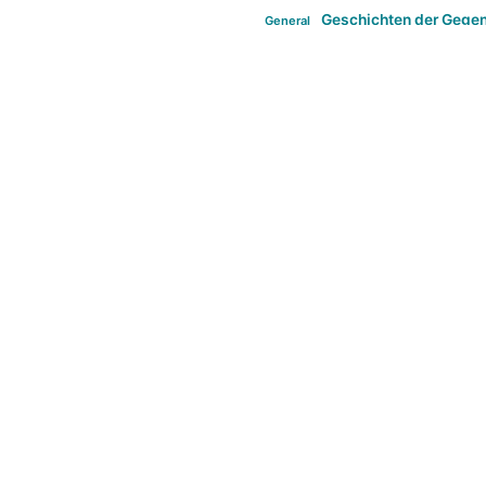
Geschichten der Gege
General
politi
new books in anthropology
tag:Far-right
ta
t
tag:Masculinity
tag:Racism
tag:S
tag:Transphobia
type:structure
Violence
Weekly Post
طلب اصلی
Search