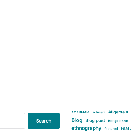
Allgemein
ACADEMIA
activism
Blog
Blog post
Search
Brotgelehrte
ethnography
Feat
featured