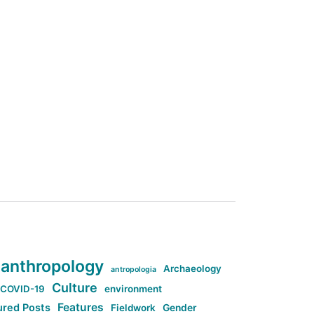
anthropology
Archaeology
antropologia
Culture
COVID-19
environment
Features
ured Posts
Fieldwork
Gender