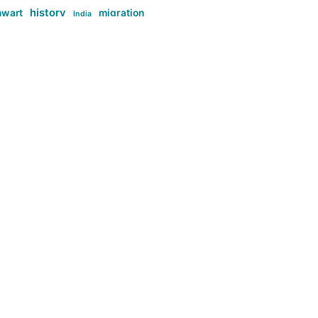
history
nwart
migration
India
tag:Anti-woke
cs
research
Stuff
g:Far-right intellectualism
ag:Misogyny
tag:Norway
ocial media
tag:SoMe
tag:Trump
Top News
Technology
d-article
Uncategorized
م