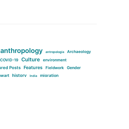
anthropology
Archaeology
antropologia
Culture
COVID-19
environment
Features
ured Posts
Fieldwork
Gender
history
nwart
migration
India
tag:Anti-woke
cs
research
Stuff
g:Far-right intellectualism
ag:Misogyny
tag:Norway
ocial media
tag:SoMe
tag:Trump