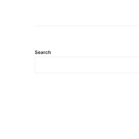
Search
Meta
Log in
Entries feed
Comments feed