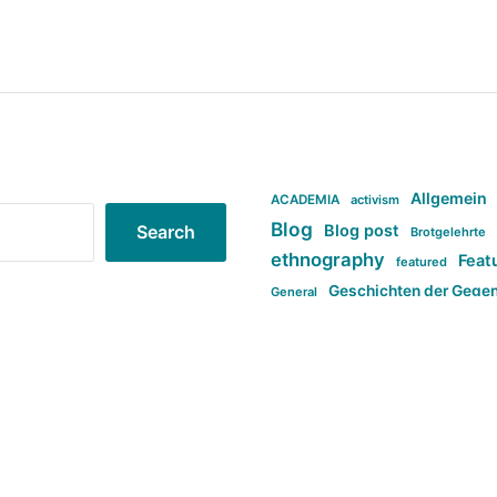
Allgemein
ACADEMIA
activism
Blog
Blog post
Search
Brotgelehrte
ethnography
Feat
featured
Geschichten der Gege
General
politi
new books in anthropology
tag:Far-right
ta
t
tag:Masculinity
tag:Racism
tag:S
tag:Transphobia