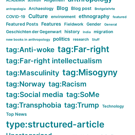
ACADEMIA
activism
Blog
Blog post
Archaeology
Brotgelehrte
antropologia
Culture
ethnography
COVID-19
environment
featured
Features
Featured Posts
Fieldwork
Gender
General
history
Geschichten der Gegenwart
migration
India
politics
research
new books in anthropology
Stuff
tag:Far-right
tag:Anti-woke
tag:Far-right intellectualism
tag:Misogyny
tag:Masculinity
tag:Norway
tag:Racism
tag:Social media
tag:SoMe
tag:Transphobia
tag:Trump
Technology
Top News
type:structured-article