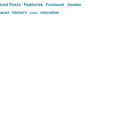
Features
ured Posts
Fieldwork
Gender
history
nwart
migration
India
tag:Anti-woke
cs
research
Stuff
g:Far-right intellectualism
ag:Misogyny
tag:Norway
ocial media
tag:SoMe
tag:Trump
Top News
Technology
d-article
Uncategorized
م