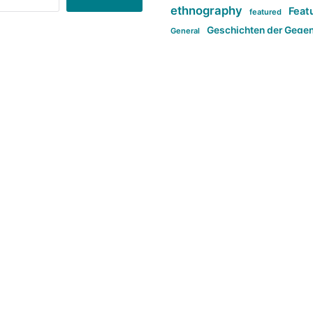
ethnography
Feat
featured
Geschichten der Gege
General
politi
new books in anthropology
tag:Far-right
ta
t
tag:Masculinity
tag:Racism
tag:S
tag:Transphobia
type:structure
Violence
Weekly Post
طلب اصلی
Search