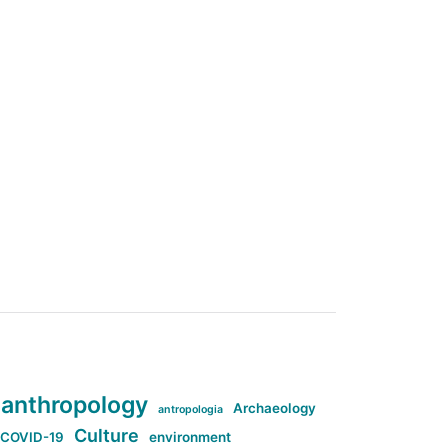
anthropology
Archaeology
antropologia
Culture
COVID-19
environment