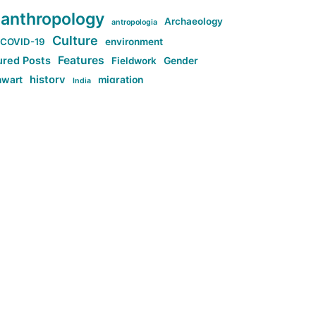
anthropology
Archaeology
antropologia
Culture
COVID-19
environment
Features
ured Posts
Fieldwork
Gender
history
nwart
migration
India
tag:Anti-woke
cs
research
Stuff
g:Far-right intellectualism
ag:Misogyny
tag:Norway
ocial media
tag:SoMe
tag:Trump
Top News
Technology
d-article
Uncategorized
م