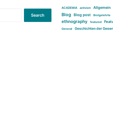
Allgemein
ACADEMIA
activism
Blog
Blog post
Search
Brotgelehrte
ethnography
Feat
featured
Geschichten der Gege
General
politi
new books in anthropology
tag:Far-right
ta
t
tag:Masculinity
tag:Racism
tag:S
tag:Transphobia
type:structure
Violence
Weekly Post
طلب اصلی
Search