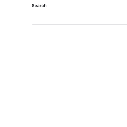
Search
Meta
Log in
Entries feed
Comments feed
WordPress.org
Search