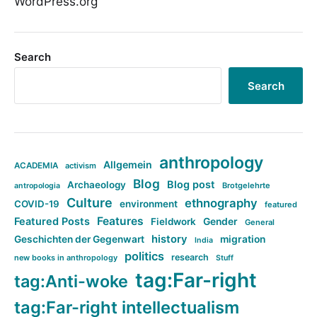
WordPress.org
Search
Search
anthropology
Allgemein
ACADEMIA
activism
Blog
Blog post
Archaeology
Brotgelehrte
antropologia
Culture
ethnography
COVID-19
environment
featured
Features
Featured Posts
Fieldwork
Gender
General
history
Geschichten der Gegenwart
migration
India
politics
research
new books in anthropology
Stuff
tag:Far-right
tag:Anti-woke
tag:Far-right intellectualism