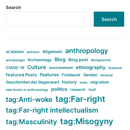
Search
Search
anthropology
Allgemein
ACADEMIA
activism
Blog
Blog post
Archaeology
Brotgelehrte
antropologia
Culture
ethnography
COVID-19
environment
featured
Features
Featured Posts
Fieldwork
Gender
General
history
Geschichten der Gegenwart
migration
India
politics
research
new books in anthropology
Stuff
tag:Far-right
tag:Anti-woke
tag:Far-right intellectualism
tag:Misogyny
tag:Masculinity