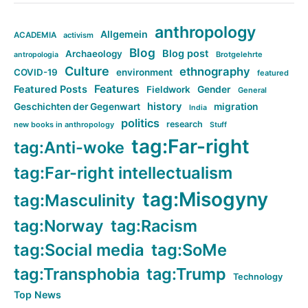
anthropology
Allgemein
ACADEMIA
activism
Blog
Blog post
Archaeology
Brotgelehrte
antropologia
Culture
ethnography
COVID-19
environment
featured
Features
Featured Posts
Fieldwork
Gender
General
history
Geschichten der Gegenwart
migration
India
politics
research
new books in anthropology
Stuff
tag:Far-right
tag:Anti-woke
tag:Far-right intellectualism
tag:Misogyny
tag:Masculinity
tag:Norway
tag:Racism
tag:Social media
tag:SoMe
tag:Transphobia
tag:Trump
Technology
Top News