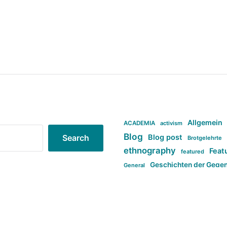
Allgemein
ACADEMIA
activism
Blog
Blog post
Search
Brotgelehrte
ethnography
Feat
featured
Geschichten der Gege
General
politi
new books in anthropology
tag:Far-right
ta
t
tag:Masculinity