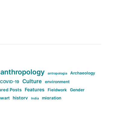
anthropology
Archaeology
antropologia
Culture
COVID-19
environment
Features
ured Posts
Fieldwork
Gender
history
nwart
migration
India
tag:Anti-woke
cs
research
Stuff
g:Far-right intellectualism
ag:Misogyny
tag:Norway