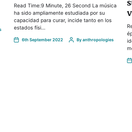
s
Read Time:9 Minute, 26 Second La música
v
ha sido ampliamente estudiada por su
capacidad para curar, incide tanto en los
R
estados físi…
s
é
6th September 2022
By
anthropologies
id
m