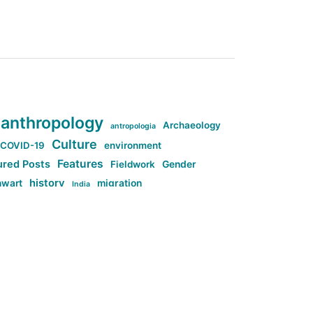
anthropology
Archaeology
antropologia
Culture
COVID-19
environment
Features
ured Posts
Fieldwork
Gender
history
nwart
migration
India
tag:Anti-woke
cs
research
Stuff
g:Far-right intellectualism
ag:Misogyny
tag:Norway
ocial media
tag:SoMe
tag:Trump