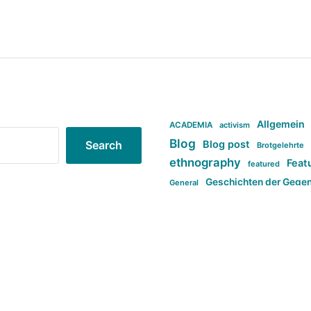
Allgemein
ACADEMIA
activism
Blog
Blog post
Search
Brotgelehrte
ethnography
Feat
featured
Geschichten der Gege
General
politi
new books in anthropology
tag:Far-right
ta
t
tag:Masculinity
tag:Racism
tag:S
tag:Transphobia