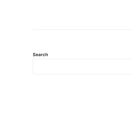
Search
Meta
Log in
Entries feed
Comments feed