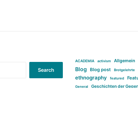
Allgemein
ACADEMIA
activism
Blog
Blog post
Search
Brotgelehrte
ethnography
Feat
featured
Geschichten der Gege
General
politi
new books in anthropology
tag:Far-right
ta
t
tag:Masculinity
tag:Racism
tag:S