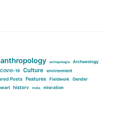
anthropology
Archaeology
antropologia
Culture
COVID-19
environment
Features
ured Posts
Fieldwork
Gender
history
nwart
migration
India
tag:Anti-woke
cs
research
Stuff
g:Far-right intellectualism
ag:Misogyny
tag:Norway
ocial media
tag:SoMe