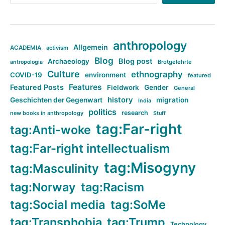
anthropology
Allgemein
ACADEMIA
activism
Blog
Blog post
Archaeology
Brotgelehrte
antropologia
Culture
ethnography
COVID-19
environment
featured
Features
Featured Posts
Fieldwork
Gender
General
history
Geschichten der Gegenwart
migration
India
politics
research
new books in anthropology
Stuff
tag:Far-right
tag:Anti-woke
tag:Far-right intellectualism
tag:Misogyny
tag:Masculinity
tag:Norway
tag:Racism
tag:Social media
tag:SoMe
tag:Transphobia
tag:Trump
Technology