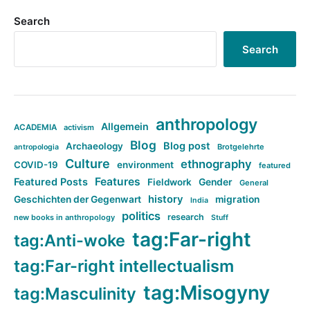
Search
Search
anthropology
Allgemein
ACADEMIA
activism
Blog
Blog post
Archaeology
Brotgelehrte
antropologia
Culture
ethnography
COVID-19
environment
featured
Features
Featured Posts
Fieldwork
Gender
General
history
Geschichten der Gegenwart
migration
India
politics
research
new books in anthropology
Stuff
tag:Far-right
tag:Anti-woke
tag:Far-right intellectualism
tag:Misogyny
tag:Masculinity