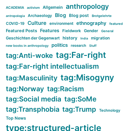
anthropology
Allgemein
ACADEMIA
activism
Blog
Blog post
Archaeology
Brotgelehrte
antropologia
Culture
ethnography
COVID-19
environment
featured
Features
Featured Posts
Fieldwork
Gender
General
history
Geschichten der Gegenwart
migration
India
politics
research
new books in anthropology
Stuff
tag:Far-right
tag:Anti-woke
tag:Far-right intellectualism
tag:Misogyny
tag:Masculinity
tag:Norway
tag:Racism
tag:Social media
tag:SoMe
tag:Transphobia
tag:Trump
Technology
Top News
type:structured-article