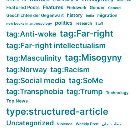
featured
Features
Featured Posts
Fieldwork
Gender
General
history
Geschichten der Gegenwart
migration
India
politics
research
new books in anthropology
Stuff
tag:Far-right
tag:Anti-woke
tag:Far-right intellectualism
tag:Misogyny
tag:Masculinity
tag:Norway
tag:Racism
tag:Social media
tag:SoMe
tag:Transphobia
tag:Trump
Technology
Top News
type:structured-article
Uncategorized
Violence
Weekly Post
مطلب اصلی