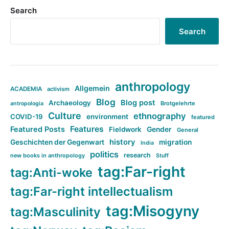
Search
Search
anthropology
Allgemein
ACADEMIA
activism
Blog
Blog post
Archaeology
Brotgelehrte
antropologia
Culture
ethnography
COVID-19
environment
featured
Features
Featured Posts
Fieldwork
Gender
General
history
Geschichten der Gegenwart
migration
India
politics
research
new books in anthropology
Stuff
tag:Far-right
tag:Anti-woke
tag:Far-right intellectualism
tag:Misogyny
tag:Masculinity