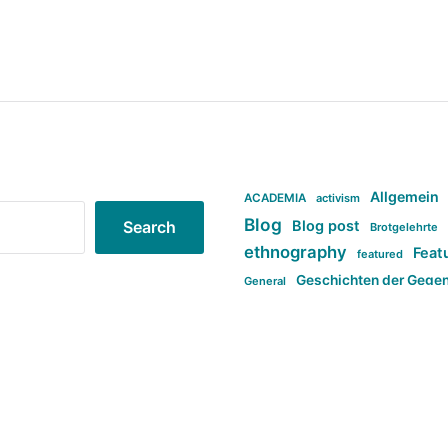
Allgemein
ACADEMIA
activism
Blog
Blog post
Search
Brotgelehrte
ethnography
Feat
featured
Geschichten der Gege
General
politi
new books in anthropology
tag:Far-right
ta
t
tag:Masculinity
tag:Racism
tag:S