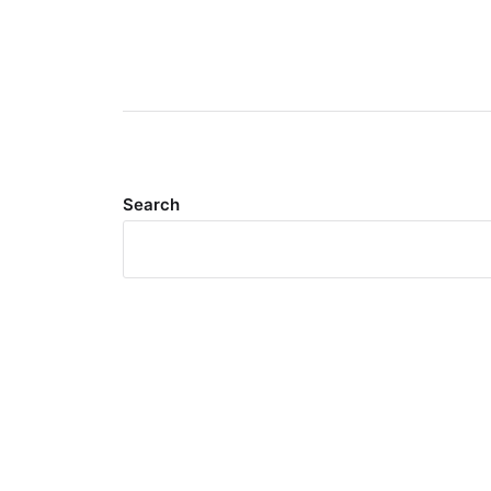
Search
Meta
Log in
Entries feed
Comments feed