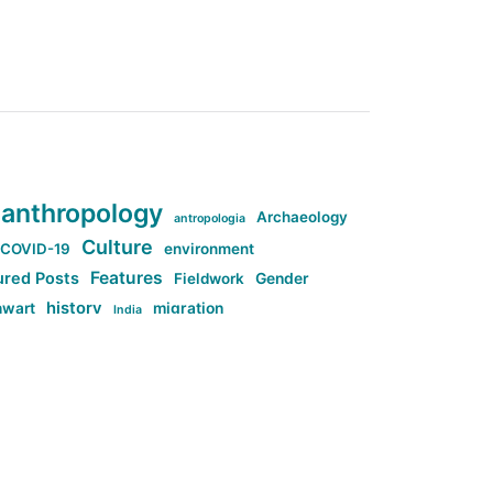
anthropology
Archaeology
antropologia
Culture
COVID-19
environment
Features
ured Posts
Fieldwork
Gender
history
nwart
migration
India
tag:Anti-woke
cs
research
Stuff
g:Far-right intellectualism
ag:Misogyny
tag:Norway
ocial media
tag:SoMe