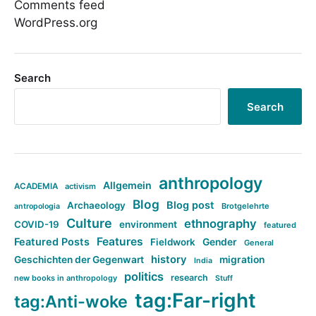
Comments feed
WordPress.org
Search
Search
anthropology
Allgemein
ACADEMIA
activism
Blog
Blog post
Archaeology
Brotgelehrte
antropologia
Culture
ethnography
COVID-19
environment
featured
Features
Featured Posts
Fieldwork
Gender
General
history
Geschichten der Gegenwart
migration
India
politics
research
new books in anthropology
Stuff
tag:Far-right
tag:Anti-woke