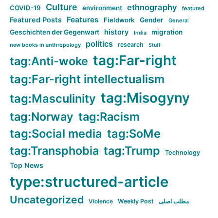
Culture
ethnography
COVID-19
environment
featured
Features
Featured Posts
Fieldwork
Gender
General
history
Geschichten der Gegenwart
migration
India
politics
research
new books in anthropology
Stuff
tag:Far-right
tag:Anti-woke
tag:Far-right intellectualism
tag:Misogyny
tag:Masculinity
tag:Norway
tag:Racism
tag:Social media
tag:SoMe
tag:Transphobia
tag:Trump
Technology
Top News
type:structured-article
Uncategorized
Violence
Weekly Post
مطلب اصلی