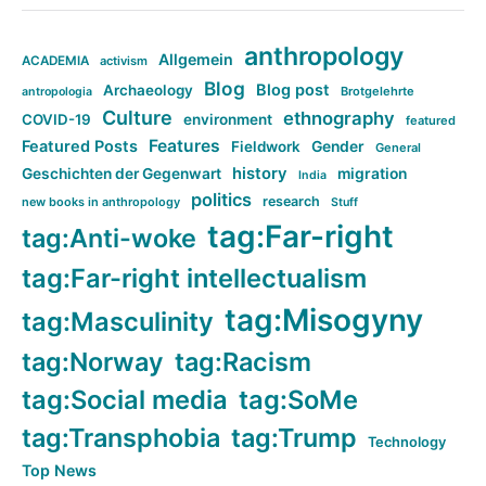
anthropology
Allgemein
ACADEMIA
activism
Blog
Blog post
Archaeology
Brotgelehrte
antropologia
Culture
ethnography
COVID-19
environment
featured
Features
Featured Posts
Fieldwork
Gender
General
history
Geschichten der Gegenwart
migration
India
politics
research
new books in anthropology
Stuff
tag:Far-right
tag:Anti-woke
tag:Far-right intellectualism
tag:Misogyny
tag:Masculinity
tag:Norway
tag:Racism
tag:Social media
tag:SoMe
tag:Transphobia
tag:Trump
Technology
Top News