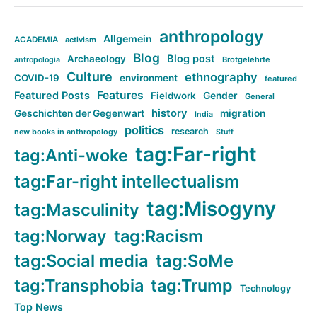
anthropology
Allgemein
ACADEMIA
activism
Blog
Blog post
Archaeology
Brotgelehrte
antropologia
Culture
ethnography
COVID-19
environment
featured
Features
Featured Posts
Fieldwork
Gender
General
history
Geschichten der Gegenwart
migration
India
politics
research
new books in anthropology
Stuff
tag:Far-right
tag:Anti-woke
tag:Far-right intellectualism
tag:Misogyny
tag:Masculinity
tag:Norway
tag:Racism
tag:Social media
tag:SoMe
tag:Transphobia
tag:Trump
Technology
Top News