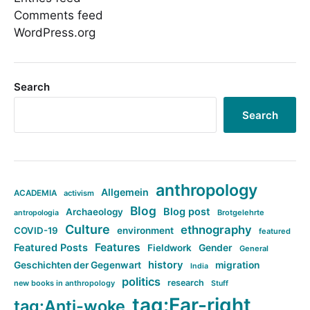
Comments feed
WordPress.org
Search
Search
anthropology
Allgemein
ACADEMIA
activism
Blog
Blog post
Archaeology
Brotgelehrte
antropologia
Culture
ethnography
COVID-19
environment
featured
Features
Featured Posts
Fieldwork
Gender
General
history
Geschichten der Gegenwart
migration
India
politics
research
new books in anthropology
Stuff
tag:Far-right
tag:Anti-woke