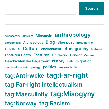
Search
anthropology
Allgemein
ACADEMIA
activism
Blog
Blog post
Archaeology
Brotgelehrte
antropologia
Culture
ethnography
COVID-19
environment
featured
Features
Featured Posts
Fieldwork
Gender
General
history
Geschichten der Gegenwart
migration
India
politics
research
new books in anthropology
Stuff
tag:Far-right
tag:Anti-woke
tag:Far-right intellectualism
tag:Misogyny
tag:Masculinity
tag:Norway
tag:Racism