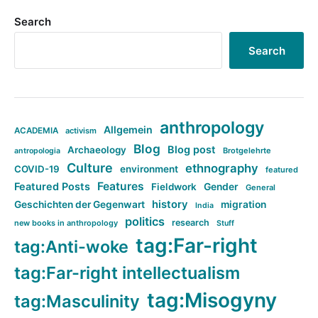
Search
Search
anthropology
Allgemein
ACADEMIA
activism
Blog
Blog post
Archaeology
Brotgelehrte
antropologia
Culture
ethnography
COVID-19
environment
featured
Features
Featured Posts
Fieldwork
Gender
General
history
Geschichten der Gegenwart
migration
India
politics
research
new books in anthropology
Stuff
tag:Far-right
tag:Anti-woke
tag:Far-right intellectualism
tag:Misogyny
tag:Masculinity