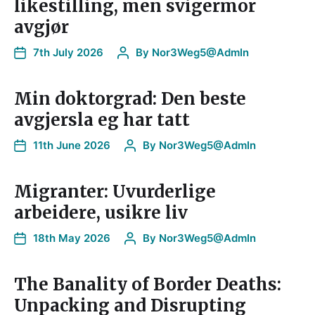
likestilling, men svigermor
avgjør
7th July 2026
By
Nor3Weg5@AdmIn
Min doktorgrad: Den beste
avgjersla eg har tatt
11th June 2026
By
Nor3Weg5@AdmIn
Migranter: Uvurderlige
arbeidere, usikre liv
18th May 2026
By
Nor3Weg5@AdmIn
The Banality of Border Deaths:
Unpacking and Disrupting