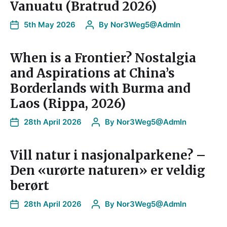
Vanuatu (Bratrud 2026)
5th May 2026
By
Nor3Weg5@AdmIn
When is a Frontier? Nostalgia
and Aspirations at China’s
Borderlands with Burma and
Laos (Rippa, 2026)
28th April 2026
By
Nor3Weg5@AdmIn
Vill natur i nasjonalparkene? –
Den «urørte naturen» er veldig
berørt
28th April 2026
By
Nor3Weg5@AdmIn