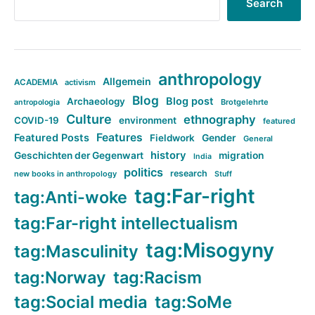
Search
anthropology
Allgemein
ACADEMIA
activism
Blog
Blog post
Archaeology
Brotgelehrte
antropologia
Culture
ethnography
COVID-19
environment
featured
Features
Featured Posts
Fieldwork
Gender
General
history
Geschichten der Gegenwart
migration
India
politics
research
new books in anthropology
Stuff
tag:Far-right
tag:Anti-woke
tag:Far-right intellectualism
tag:Misogyny
tag:Masculinity
tag:Norway
tag:Racism
tag:Social media
tag:SoMe