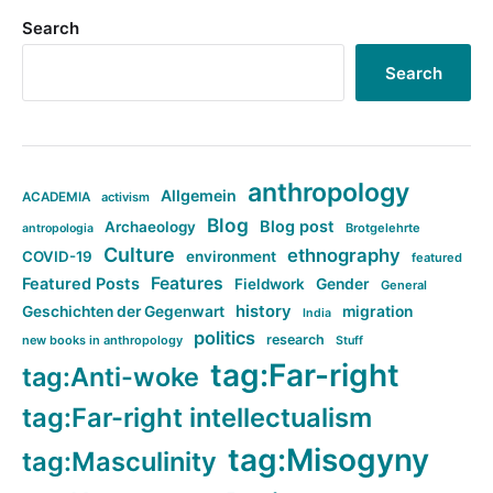
Search
Search
anthropology
Allgemein
ACADEMIA
activism
Blog
Blog post
Archaeology
Brotgelehrte
antropologia
Culture
ethnography
COVID-19
environment
featured
Features
Featured Posts
Fieldwork
Gender
General
history
Geschichten der Gegenwart
migration
India
politics
research
new books in anthropology
Stuff
tag:Far-right
tag:Anti-woke
tag:Far-right intellectualism
tag:Misogyny
tag:Masculinity