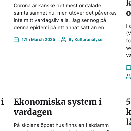
k
Corona är kanske det mest omtalade
o
samtalsämnet nu, men utöver det påverkas
inte mitt vardagsliv alls. Jag ser nog på
I 
denna epidemi på ett annat sätt än en…
(V
17th March 2025
By
Kulturanalyser
f
a
we
va
i
Ekonomiska system i
5
vardagen
k
l
På skolans öppet hus finns en fiskdamm