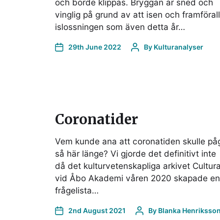
och borde klippas. Bryggan är sned och
vinglig på grund av att isen och framförall
islossningen som även detta år…
29th June 2022
By
Kulturanalyser
Coronatider
Vem kunde ana att coronatiden skulle på
så här länge? Vi gjorde det definitivt inte
då det kulturvetenskapliga arkivet Cultur
vid Åbo Akademi våren 2020 skapade en
frågelista…
2nd August 2021
By
Blanka Henriksso