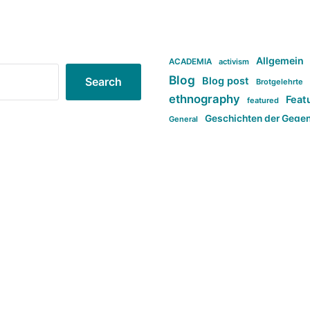
Allgemein
ACADEMIA
activism
Blog
Blog post
Search
Brotgelehrte
ethnography
Feat
featured
Geschichten der Gege
General
politi
new books in anthropology
tag:Far-right
ta
t
tag:Masculinity
tag:Racism
tag:S
tag:Transphobia
type:structure
Violence
Weekly Post
طلب اصلی