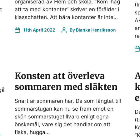
organiserad av Hem och skola. ”Kom ihåg
(I
t
att ta med kontanter” skriver en förälder i
sp
klasschatten. Att bära kontanter är inte…
A
ar
11th April 2022
By
Blanka Henriksson
re
Konsten att överleva
A
sommaren med släkten
k
gå
e
Snart är sommaren här. De som längtat till
a
sommarstugan kan nu se fram emot en
De
skön sommarstugetillvaro enligt egna
(t
önskemål, vare sig det handlar om att
Ko
fiska, hugga…
n
”K