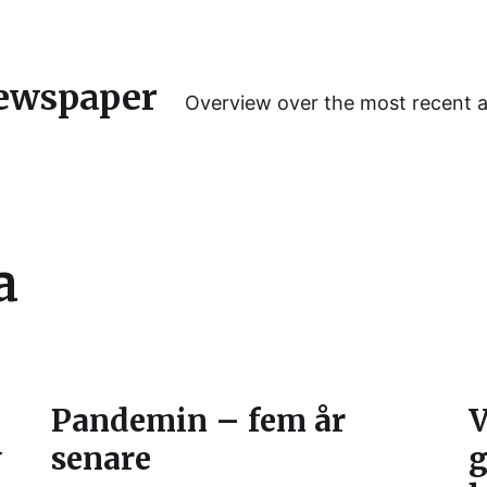
ewspaper
Overview over the most recent 
a
Pandemin – fem år
V
v
senare
g