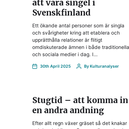
att vara singel i
Svenskfinland
Ett ökande antal personer som är singla
och svårigheter kring att etablera och
upprätthålla relationer är flitigt
omdiskuterade ämnen i både traditionell
och sociala medier i dag. I…
30th April 2025
By
Kulturanalyser
Stugtid – att komma in 
en andra andning
Efter allt regn växer gräset så det knakar