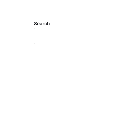
Search
Meta
Log in
Entries feed
Comments feed
WordPress.org
Search