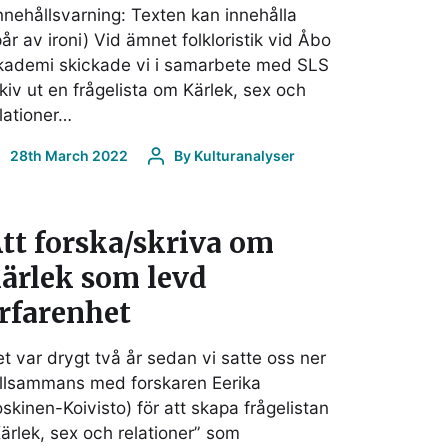
nnehållsvarning: Texten kan innehålla
år av ironi) Vid ämnet folkloristik vid Åbo
kademi skickade vi i samarbete med SLS
kiv ut en frågelista om Kärlek, sex och
lationer…
28th March 2022
By
Kulturanalyser
tt forska/skriva om
ärlek som levd
rfarenhet
t var drygt två år sedan vi satte oss ner
illsammans med forskaren Eerika
skinen-Koivisto) för att skapa frågelistan
ärlek, sex och relationer” som