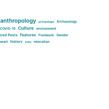
anthropology
Archaeology
antropologia
Culture
COVID-19
environment
Features
ured Posts
Fieldwork
Gender
history
nwart
migration
India
tag:Anti-woke
cs
research
Stuff
g:Far-right intellectualism
ag:Misogyny
tag:Norway
ocial media
tag:SoMe
tag:Trump
Top News
Technology
d-article
Uncategorized
م