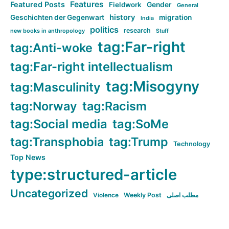
Features
Featured Posts
Fieldwork
Gender
General
history
Geschichten der Gegenwart
migration
India
politics
research
new books in anthropology
Stuff
tag:Far-right
tag:Anti-woke
tag:Far-right intellectualism
tag:Misogyny
tag:Masculinity
tag:Norway
tag:Racism
tag:Social media
tag:SoMe
tag:Transphobia
tag:Trump
Technology
Top News
type:structured-article
Uncategorized
Violence
Weekly Post
مطلب اصلی