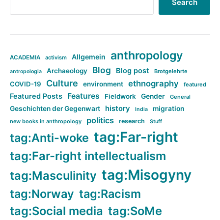
Search
anthropology
Allgemein
ACADEMIA
activism
Blog
Blog post
Archaeology
Brotgelehrte
antropologia
Culture
ethnography
COVID-19
environment
featured
Features
Featured Posts
Fieldwork
Gender
General
history
Geschichten der Gegenwart
migration
India
politics
research
new books in anthropology
Stuff
tag:Far-right
tag:Anti-woke
tag:Far-right intellectualism
tag:Misogyny
tag:Masculinity
tag:Norway
tag:Racism
tag:Social media
tag:SoMe