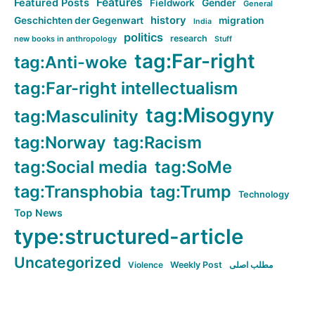
Features
Featured Posts
Fieldwork
Gender
General
history
Geschichten der Gegenwart
migration
India
politics
research
new books in anthropology
Stuff
tag:Far-right
tag:Anti-woke
tag:Far-right intellectualism
tag:Misogyny
tag:Masculinity
tag:Norway
tag:Racism
tag:Social media
tag:SoMe
tag:Transphobia
tag:Trump
Technology
Top News
type:structured-article
Uncategorized
Violence
Weekly Post
مطلب اصلی